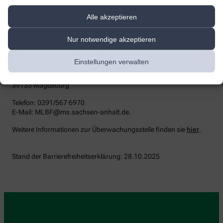
Durchsetzungsstelle unterstützt Sie dabei, ihre Rechte geltend zu
machen. Sie können sich auch an die
Alle akzeptieren
Marktüberwachungsbehörde wenden:
MLBF - Marktüberwachungsstelle der Länder für die
Nur notwendige akzeptieren
Barrierefreiheit von Produkten und Dienstleistungen
c/o Ministerium für Arbeit, Soziales, Gesundheit und
Einstellungen verwalten
Gleichstellung Sachsen-Anhalt
Postfach 39 11 55
39135 Magdeburg
Telefon: 0391/567 6970
E-​Mail: MLBF@ms.sachsen-​anhalt.de.
Weitere Informationen zur Überwachungsstelle finden sie
hier
.
Stand der Barrierefreiheitserklärung: 28.10.2025