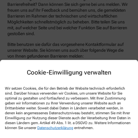
Barrierefreiheit? Dann können Sie sich gerne bei uns melden. Wir
freuen uns auf Ihr Feedback und bemühen uns, die gemeldeten
Barrieren im Rahmen der technischen und wirtschaftlichen
Möglichkeiten schnellstmöglich zu beheben. Bitte teilen Sie uns
mit, auf welcher Seite und bei welcher Funktion Sie auf Barrieren
gestoßen sind.
Bitte benutzen sie dafür das vorgesehene Kontaktformular auf
unserer Website. Sie können uns auch über folgende Wege die
von Ihnen gefundenen Barrieren melden:
E-Mail: info@stjosef-apotheke.de
Cookie-Einwilligung verwalten
Telefon: +49-2861/9 02 78 60
Telefax: +49-2861/90 27 86 25
Wir setzen Cookies, die für den Betrieb der Website technisch erforderlich
Postanschrift: Heidener Straße 59 46325 Borken
sind. Darüber hinaus verwenden wir Cookies, um unsere Website für Sie
optimal zu gestalten und fortlaufend zu verbessern. Mit Ihrer Zustimmung
Durchsetzungsverfahren und
geben wir Informationen zu Ihrer Verwendung unserer Website auch an
Drittanbieter weiter. Soweit dabei Daten in Ländern verarbeitet werden, in
Marktüberwachungsbehörde
denen kein angemessenes Datenschutzniveau besteht, stimmen Sie mit Ihrer
Einwilligung zur Nutzung dieser Dienste auch der Verarbeitung Ihrer Daten in
Sollten Sie auf Mitteilungen oder Anfragen zur Barrierefreiheit
diesen Ländern gem. Artikel 49 Abs. 1 lit. a DSGVO zu. Weitere Informationen
keine zufriedenstellenden Antworten erhalten, können Sie sich an
können Sie unserer
Datenschutzerklärung
entnehmen.
die zuständige Durchsetzungsstelle wenden. Die