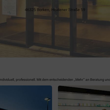
46325 Borken, Heidener Straße 59
– individuell, professionell. Mit dem entscheidenden „Mehr“ an Beratung un