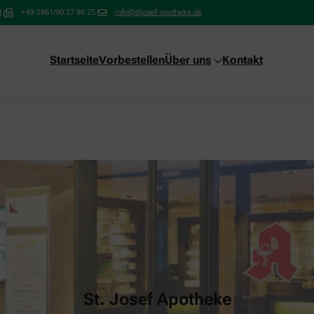
0
+49-2861/90 27 86 25
info@stjosef-apotheke.de
Startseite
Vorbestellen
Über uns
Kontakt
St. Josef Apotheke