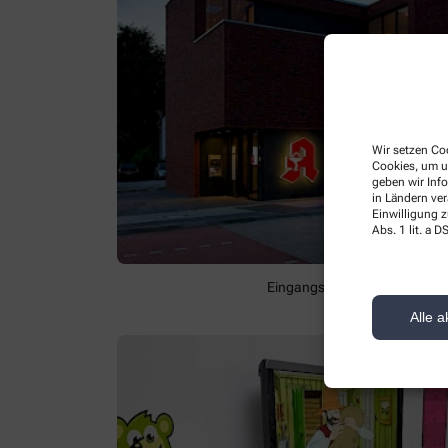
Wir setzen Coo
Cookies, um u
geben wir Inf
in Ländern ve
Einwilligung z
Abs. 1 lit. a
Eingangsbereich der St. Jose
Alle a