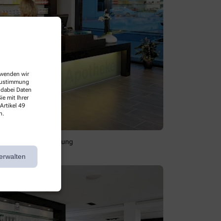
erwenden wir
 Zustimmung
 dabei Daten
e mit Ihrer
Artikel 49
n.
enfreundliche Beratung
erwalten